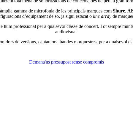
litzem tota mena de sonoritzacions de concerts, des de petit a gran for
àmplia gamma de microfonia de les principals marques com
Shure
,
A
guracions d’equipament de so, ja sigui estacat o
line array
de marque
 llum professional per a qualsevol classe de concert. Tot sempre muntat 
audiovisual.
radors de versions, cantautors, bandes o orquestres, per a qualsevol c
Demana'ns pressupost sense compromís