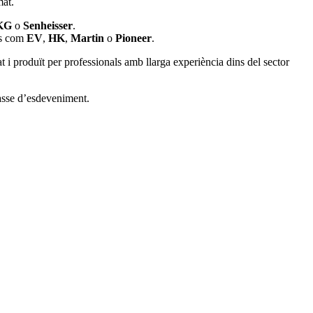
mat.
KG
o
Senheisser
.
s com
EV
,
HK
,
Martin
o
Pioneer
.
i produït per professionals amb llarga experiència dins del sector
lasse d’esdeveniment.