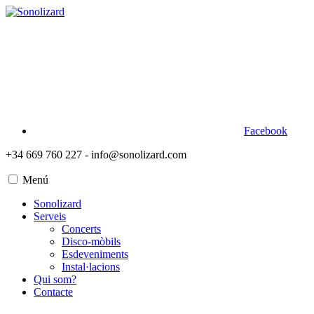
Facebook
+34 669 760 227 - info@sonolizard.com
Menú
Sonolizard
Serveis
Concerts
Disco-mòbils
Esdeveniments
Instal·lacions
Qui som?
Contacte